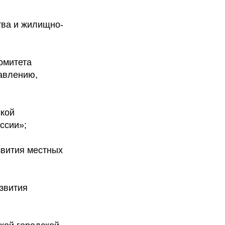
тва и жилищно-
омитета
авлению,
ской
ссии»;
звития местных
звития