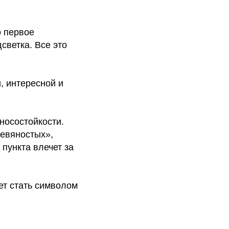
о первое
светка. Все это
, интересной и
зносостойкости.
девяностых»,
пункта влечет за
ет стать символом