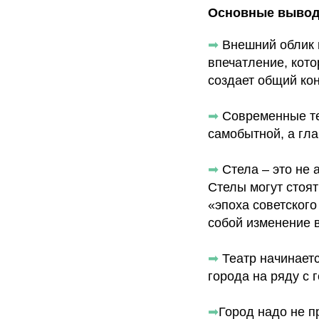
Основные вывод
➡
Внешний облик в
впечатление, кото
создает общий кон
➡
Современные тех
самобытной, а гла
➡
Стела – это не 
Стелы могут стоят
«эпоха советского
собой изменение 
➡
Театр начинаетс
города на ряду с 
➡
Город надо не п