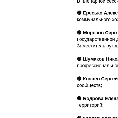
В пленарной сесси
🟢 Ересько Алек
коммунального хо
🟢 Морозов Серг
Государственной 
Заместитель руко
🟢 Шумаков Нико
профессиональной
🟢 Кочнев Серге
сообществ;
🟢 Бодрова Елен
территорий;