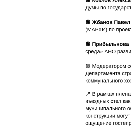
🟢 Козлов Алекс
Думы по государс
🟢 Жбанов Павел
(МАРХИ) по проек
🟢 Прибыльнова
среда» АНО разви
🟢 Модератором с
Департамента стр
коммунального хо
📍 В рамках плена
въездных стел ка
муниципального об
конструкции могут
ощущение гостепр