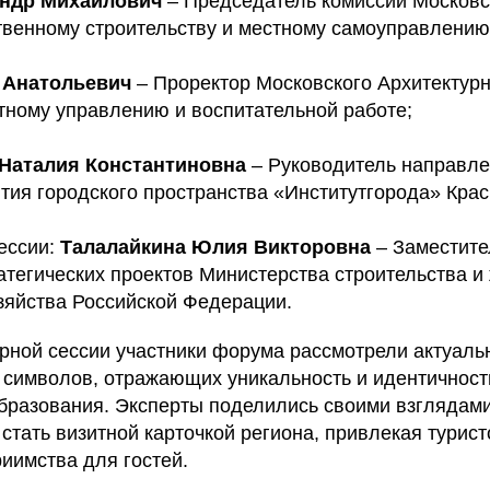
андр Михайлович
– Председатель комиссии Московс
твенному строительству и местному самоуправлению
 Анатольевич
– Проректор Московского Архитектурн
тному управлению и воспитательной работе;
 Наталия Константиновна
– Руководитель направл
тия городского пространства «Институтгорода» Крас
ессии:
Талалайкина Юлия Викторовна
– Заместите
атегических проектов Министерства строительства и
зяйства Российской Федерации.
рной сессии участники форума рассмотрели актуаль
к символов, отражающих уникальность и идентичност
разования. Эксперты поделились своими взглядами 
 стать визитной карточкой региона, привлекая турист
иимства для гостей.