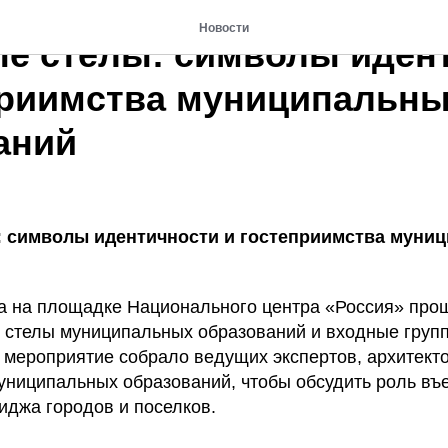
Новости
е стелы: символы иден
приимства муниципальн
аний
 символы идентичности и гостеприимства муни
да на площадке Национального центра «Россия» про
стелы муниципальных образований и входные груп
 мероприятие собрало ведущих экспертов, архитект
униципальных образований, чтобы обсудить роль въе
джа городов и поселков.