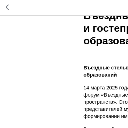
2025-03-14 18:00
Въездны
и госте
образов
Въездные стелы:
образований
14 марта 2025 го
форум «Въездные 
пространств». Это
представителей м
формировании ими