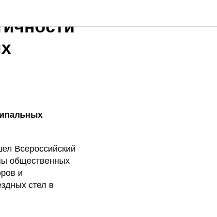
тичности
ых
ципальных
шел Всероссийский
пы общественных
оров и
здных стел в