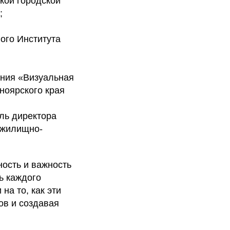
кой городской
;
ого Института
ения «Визуальная
ноярского края
ль директора
 жилищно-
ность и важность
ь каждого
на то, как эти
ов и создавая