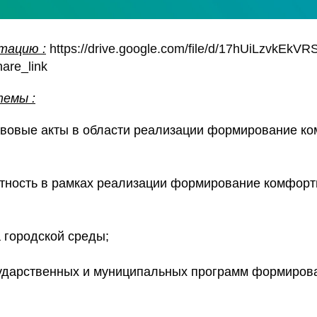
тацию :
https://drive.google.com/file/d/17hUiLzvkE
are_link
темы :
авовые акты в области реализации формирование к
етность в рамках реализации формирование комфорт
а городской среды;
сударственных и муниципальных программ формиров