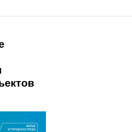
е
и
ъектов