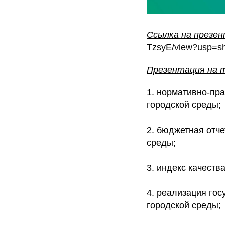
Ссылка на презен
TzsyE/view?usp=sh
Презентация на 
1. нормативно-пр
городской среды;
2. бюджетная отч
среды;
3. индекс качеств
4. реализация го
городской среды;