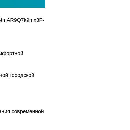
kVRStmAR9Q7k9mx3F-
омфортной
ной городской
ания современной